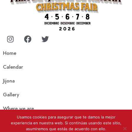
Home
Calendar
Jijona
Gallery
Where we are
Usamos cookies para asegurar que te damos la mejor
News
experiencia en nuestra web. Si continúas usando este sitio,
asumiremos que estás de acuerdo con ello.