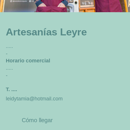
Artesanías Leyre
.....
-
Horario comercial
.....
-
T. ....
leidytamia@hotmail.com
Cómo llegar