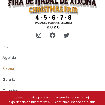
Inici
Agenda
Xixona
Galeria
On estem
Usamos cookies para asegurar que te damos la mejor
Notícies
experiencia en nuestra web. Si continúas usando este sitio,