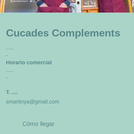
Cucades Complements
.....
-
Horario comercial
.....
-
T. ....
smartinya@gmail.com
Cómo llegar