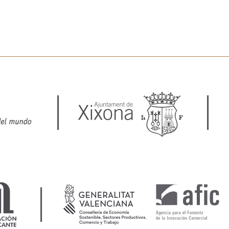
|
|
|